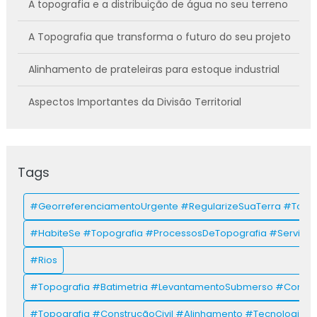
A topografia e a distribuição de água no seu terreno
A Topografia que transforma o futuro do seu projeto
Alinhamento de prateleiras para estoque industrial
Aspectos Importantes da Divisão Territorial
AZIMUTE na Topografia
Azimute: Guia para Otimizar Infraestrutura e
Tags
Operações
#GeorreferenciamentoUrgente #RegularizeSuaTerra #Topog
Cartórios na prática: maximizando eficiência
#HabiteSe #Topografia #ProcessosDeTopografia #Servicos
Como fazer a escritura de um imóvel?
#Rios
Como funciona o gps na topografia?
#Topografia #Batimetria #LevantamentoSubmerso #Constru
Como ler um mapa topográfico
#Topografia #ConstruçãoCivil #Alinhamento #Tecnologia