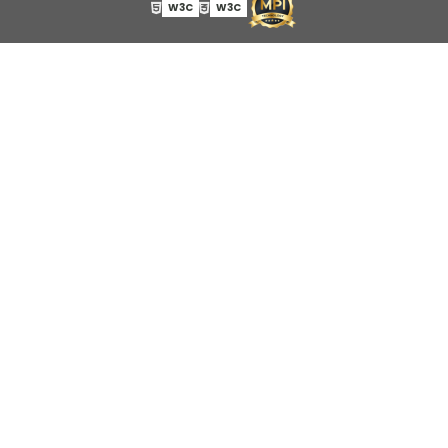
W3C
W3C
Topografia
Os benefícios da topografia na valorização dos
imóveis
Os incêndios e a topografia montanhosa de Los
Angeles
Para que servem os Marcos Geodésicos?
Passo a passo para realizar a retificação de um imóvel
Planta Topográfica tem Valor Jurídico?
Por que a topografia é essencial?
Por que ela é o alicerce do seu sucesso?
Por que realizar um levantamento planialtimétrico?