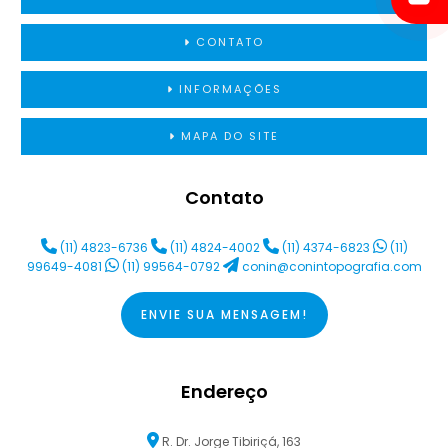
CONTATO
INFORMAÇÕES
MAPA DO SITE
Contato
(11) 4823-6736
(11) 4824-4002
(11) 4374-6823
(11)
99649-4081
(11) 99564-0792
conin@conintopografia.com
ENVIE SUA MENSAGEM!
Endereço
R. Dr. Jorge Tibiriçá, 163