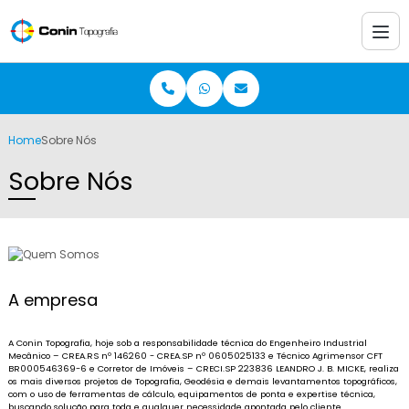
Home
Sobre Nós
Sobre Nós
A empresa
A Conin Topografia, hoje sob a responsabilidade técnica do Engenheiro Industrial
Mecânico – CREA.RS nº 146260 - CREA.SP nº 0605025133 e Técnico Agrimensor CFT
BR000546369-6 e Corretor de Imóveis – CRECI.SP 223836 LEANDRO J. B. MICKE, realiza
os mais diversos projetos de Topografia, Geodésia e demais levantamentos topográficos,
com o uso de ferramentas de cálculo, equipamentos de ponta e expertise técnica,
buscando solução para toda e qualquer necessidade apontada pelo cliente.