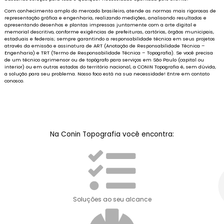
Com conhecimento amplo do mercado brasileiro, atende as normas mais rigorosas de
representação gráfica e engenharia, realizando medições, analisando resultados e
apresentando desenhos e plantas impressas juntamente com a arte digital e
memorial descritivo, conforme exigências de prefeituras, cartórios, órgãos municipais,
estaduais e federais; sempre garantindo a responsabilidade técnica em seus projetos
através da emissão e assinatura de ART (Anotação de Responsabilidade Técnica –
Engenharia) e TRT (Termo de Responsabilidade Técnica – Topografia). Se você precisa
de um técnico agrimensor ou de topógrafo para serviços em São Paulo (capital ou
interior) ou em outros estados do território nacional, a CONIN Topografia é, sem dúvida,
a solução para seu problema. Nosso foco está na sua necessidade! Entre em contato
conosco.
Na Conin Topografia você encontra:
Soluções ao seu alcance