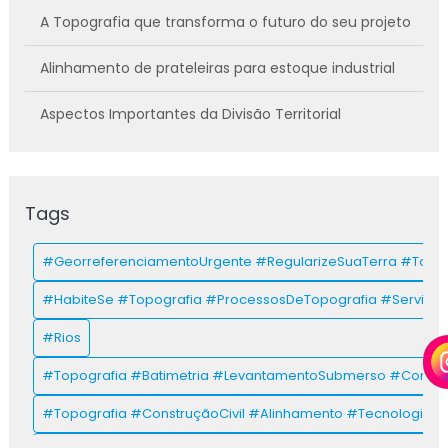
A Topografia que transforma o futuro do seu projeto
Alinhamento de prateleiras para estoque industrial
Aspectos Importantes da Divisão Territorial
AZIMUTE na Topografia
Azimute: Guia para Otimizar Infraestrutura e
Tags
Operações
#GeorreferenciamentoUrgente #RegularizeSuaTerra #Topog
Cartórios na prática: maximizando eficiência
#HabiteSe #Topografia #ProcessosDeTopografia #Servicos
Como fazer a escritura de um imóvel?
#Rios
Como funciona o gps na topografia?
#Topografia #Batimetria #LevantamentoSubmerso #Constru
Como ler um mapa topográfico
#Topografia #ConstruçãoCivil #Alinhamento #Tecnologia