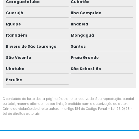
Caraguatatuba
Cubatão
Guarujá
Ilha Comprida
Iguape
Ilhabela
Itanhaém
Mongaguá
Riviera de São Lourenço
Santos
São Vicente
Praia Grande
Ubatuba
São Sebastião
Peruíbe
O conteúdo do texto desta página é de direito reservado. Sua reprodução, parcial
ou total, mesmo citando nossos links, é proibida sem a autorização do autor.
Crime de violação de direito autoral – artigo 184 do Código Penal –
Lei 9610/98 -
Lei de direitos autorais
.