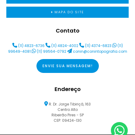
MAPA DO SITE
Contato
(11) 4823-6736
(11) 4824-4002
(11) 4374-6823
(11)
99649-4081
(11) 99564-0792
conin@conintopografia.com
ENVIE SUA MENSAGEM!
Endereço
R. Dr. Jorge Tibiriçá, 163
Centro Alto
Ribeirão Pires - SP
CEP: 09424-130