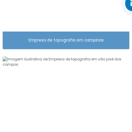
PLANTA PARA USUCAPIÃO DE IMÓVEL RURAL
PREÇO AEROLEVANTAMENTO
PREÇO DE SERVIÇO DE TOPOGRAFIA
PREÇO PROJETO TERRAPLENAGEM
Empresa de topografia em campinas
PREÇO TOPOGRAFIA
PREÇO TOPOGRAFIA TERRENO
QUANTO CUSTA AEROLEVANTAMENTO
QUANTO CUSTA SERVIÇO DE TOPOGRAFIA
REGULARIZAÇÃO FUNDIÁRIA EMPRESA
REGULARIZAÇÃO FUNDIÁRIA PREÇO
RETIFICAÇÃO DE ÁREA DE LOTEAMENTO
SERVIÇO DE AEROLEVANTAMENTO