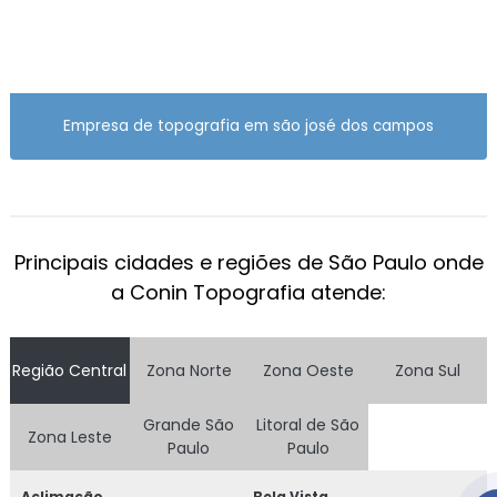
SERVIÇO DE TOPOGRAFIA
SERVIÇO DE TOPOGRAFIA COM DRONE
SERVIÇO DE TOPOGRAFIA PREÇO
Empresa de topografia em são josé dos campos
SERVIÇO DE TOPOGRAFIA QUANTO CUSTA
SERVIÇO DE TOPOGRAFIA VALOR
SERVIÇOS DE LEVANTAMENTOS TOPOGRÁFICOS
Principais cidades e regiões de São Paulo onde
TERRAPLENAGEM EM SÃO PAULO
a Conin Topografia atende:
TERRAPLENAGEM LOTEAMENTO
TERRAPLENAGEM PREÇO
Região Central
Zona Norte
Zona Oeste
Zona Sul
TERRAPLENAGEM PREÇO M3
Grande São
Litoral de São
Zona Leste
Paulo
Paulo
TERRAPLENAGEM TOPOGRAFIA
TOPOGRAFIA COM DRONE
Aclimação
Bela Vista