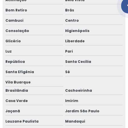
Bom Retiro
TOPOGRAFIA DE PRECISÃO
Brás
Cambuci
Centro
TOPOGRAFIA DE TERRENO QUANTO CUSTA
Consolação
Higienópolis
TOPOGRAFIA DE TERRENO VALOR
Glicério
Liberdade
TOPOGRAFIA DEMARCAÇÃO DE LOTES
Luz
Pari
TOPOGRAFIA EM SÃO PAULO
República
Santa Cecília
TOPOGRAFIA EMPRESA
Santa Efigênia
Sé
TOPOGRAFIA MEDIÇÃO DE TERRENO
Vila Buarque
TOPOGRAFIA PARA USUCAPIÃO
Brasilândia
Cachoeirinha
TOPOGRAFIA QUANTO CUSTA
Casa Verde
Imirim
TOPOGRAFIA SERVIÇOS
Jaçanã
Jardim São Paulo
TOPOGRAFIA VALOR
Lauzane Paulista
Mandaqui