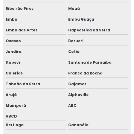
Ribeirão Pires
Mauá
Embu
Embu Guaçú
Embu das Artes
Itapecerica da Serra
Osasco
Barueri
Jandira
Cotia
Itapevi
Santana de Parnaíba
Caierias
Franco da Rocha
Taboão da Serra
Cajamar
Arujá
Alphaville
Mairiporã
ABC
ABCD
Bertioga
Cananéia