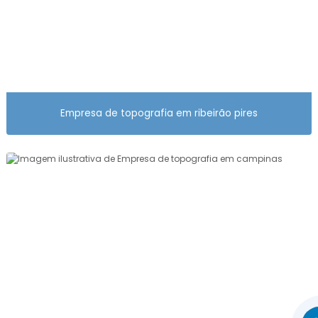
LEVANTAMENTO TOPOGRÁFICO USUCAPIÃO
LEVANTAMENTO TOPOGRÁFICO VALOR
MEDIÇÃO DE TERRENO
MEDIÇÃO DE TERRENO COM DRONE
Empresa de topografia em ribeirão pires
MEDIÇÃO DE TERRENO TOPOGRAFIA
ORÇAMENTO DE PROJETO DE TERRAPLENAGEM
ORÇAMENTO DE TERRAPLENAGEM
ORÇAMENTO DE TOPOGRAFIA
ORÇAMENTO DE TOPOGRAFIA DE SOLO
ORÇAMENTO LEVANTAMENTO PLANIALTIMÉTRICO
CADASTRAL
ORÇAMENTO TOPOGRAFIA DE TERRENO