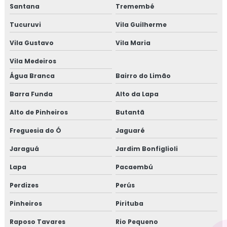
VALOR DE TOPOGRAFIA
Santana
Tremembé
VALOR DE TOPOGRAFIA DE TERRENO
Tucuruvi
Vila Guilherme
VALOR DE UMA EQUIPE DE TOPOGRAFIA
Vila Gustavo
Vila Maria
VALOR PROJETO TERRAPLENAGEM
Vila Medeiros
Água Branca
Bairro do Limão
VALOR SERVIÇO DE TOPOGRAFIA
Barra Funda
Alto da Lapa
EMPRESA DE TOPOGRAFIA EM MAUÁ
Alto de Pinheiros
Butantã
EMPRESA DE TOPOGRAFIA EM SANTO ANDRÉ
Freguesia do Ó
Jaguaré
EMPRESA DE TOPOGRAFIA EM SÃO BERNARDO
Jaraguá
Jardim Bonfiglioli
EMPRESA DE TOPOGRAFIA EM SUZANO
Lapa
Pacaembú
EMPRESA DE TOPOGRAFIA EM SÃO JOSÉ DOS
Perdizes
CAMPOS
Perús
Pinheiros
Pirituba
EMPRESA DE TOPOGRAFIA EM CAMPINAS
Raposo Tavares
Rio Pequeno
EMPRESA DE TOPOGRAFIA EM RIBEIRÃO PIRES