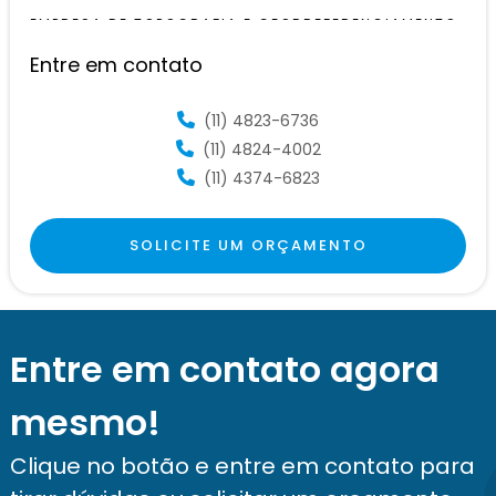
EMPRESA DE TOPOGRAFIA E GEORREFERENCIAMENTO
Entre em contato
EMPRESA DE TOPOGRAFIA SP
EMPRESA LEVANTAMENTOS TOPOGRÁFICOS
(11) 4823-6736
(11) 4824-4002
EMPRESAS DE TOPOGRAFIA EM SÃO PAULO
(11) 4374-6823
EQUIPE DE TOPOGRAFIA
GEORREFERENCIAMENTO COM DRONE
SOLICITE UM ORÇAMENTO
GEORREFERENCIAMENTO DE IMÓVEIS PARA
DESMEMBRAMENTO
LEVANTAMENTO DE TERRENO
Entre em contato agora
LEVANTAMENTO PLANIALTIMÉTRICO CADASTRAL
mesmo!
LEVANTAMENTO PLANIALTIMÉTRICO CADASTRAL
GEORREFERENCIADO
Clique no botão e entre em contato para
LEVANTAMENTO PLANIALTIMÉTRICO