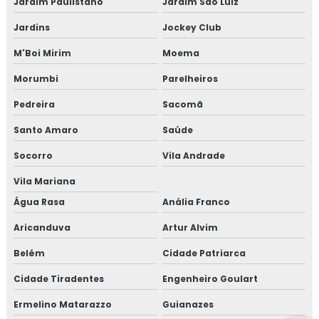
Jardim Paulistano
Jardim São Luiz
Jardins
Jockey Club
M'Boi Mirim
Moema
Morumbi
Parelheiros
Pedreira
Sacomã
Santo Amaro
Saúde
Socorro
Vila Andrade
Vila Mariana
Água Rasa
Anália Franco
Aricanduva
Artur Alvim
Belém
Cidade Patriarca
Cidade Tiradentes
Engenheiro Goulart
Ermelino Matarazzo
Guianazes