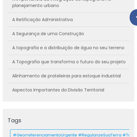
planejamento urbano
A Retificação Administrativa
A Segurança de uma Construção
A topografia e a distribuição de água no seu terreno
A Topografia que transforma o futuro do seu projeto
Alinhamento de prateleiras para estoque industrial
Aspectos Importantes da Divisão Territorial
AZIMUTE na Topografia
Azimute: Guia para Otimizar Infraestrutura e
Tags
Operações
#GeorreferenciamentoUrgente #RegularizeSuaTerra #Topog