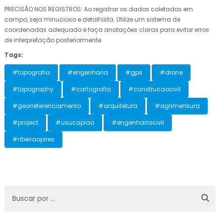
PRECISÃO NOS REGISTROS: Ao registrar os dados coletados em
campo, seja minucioso e detalhista. Utilize um sistema de
coordenadas adequado e faça anotações claras para evitar erros
de interpretação posteriormente.
Tags:
#topografia
#engenharia
#gps
#drone
#topography
#cartografia
#construcaocivil
#georreferenciamento
#arquitetura
#agrimensura
#project
#usucapiao
#engenhariacivil
#ribeiraopires