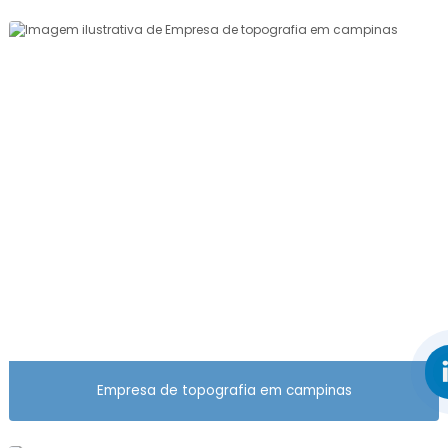
ORÇAMENTO DE PROJETO DE TERRAPLENAGEM
ORÇAMENTO DE TERRAPLENAGEM
ORÇAMENTO DE TOPOGRAFIA
ORÇAMENTO DE TOPOGRAFIA DE SOLO
ORÇAMENTO LEVANTAMENTO PLANIALTIMÉTRICO
CADASTRAL
ORÇAMENTO TOPOGRAFIA DE TERRENO
PLANTA PARA USUCAPIÃO DE IMÓVEL RURAL
PREÇO AEROLEVANTAMENTO
PREÇO DE SERVIÇO DE TOPOGRAFIA
PREÇO PROJETO TERRAPLENAGEM
Empresa de topografia em campinas
PREÇO TOPOGRAFIA