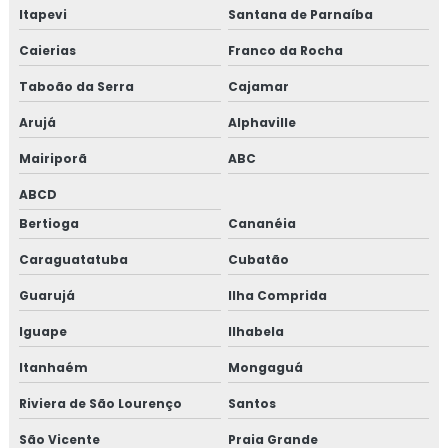
Itapevi
Santana de Parnaíba
Caierias
Franco da Rocha
Taboão da Serra
Cajamar
Arujá
Alphaville
Mairiporã
ABC
ABCD
Bertioga
Cananéia
Caraguatatuba
Cubatão
Guarujá
Ilha Comprida
Iguape
Ilhabela
Itanhaém
Mongaguá
Riviera de São Lourenço
Santos
São Vicente
Praia Grande