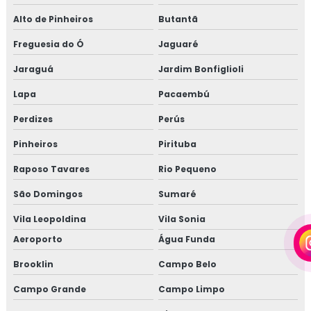
EMPRESA DE TOPOGRAFIA EM MAUÁ
Alto de Pinheiros
Butantã
EMPRESA DE TOPOGRAFIA EM SANTO ANDRÉ
Freguesia do Ó
Jaguaré
EMPRESA DE TOPOGRAFIA EM SÃO BERNARDO
Jaraguá
Jardim Bonfiglioli
EMPRESA DE TOPOGRAFIA EM SUZANO
Lapa
Pacaembú
EMPRESA DE TOPOGRAFIA EM SÃO JOSÉ DOS
Perdizes
CAMPOS
Perús
Pinheiros
Pirituba
EMPRESA DE TOPOGRAFIA EM CAMPINAS
Raposo Tavares
Rio Pequeno
EMPRESA DE TOPOGRAFIA EM RIBEIRÃO PIRES
São Domingos
Sumaré
Vila Leopoldina
Vila Sonia
Aeroporto
Água Funda
Brooklin
Campo Belo
Campo Grande
Campo Limpo