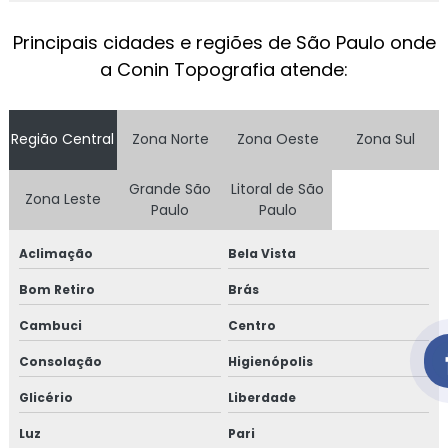
SERVIÇOS DE LEVANTAMENTOS TOPOGRÁFICOS
Principais cidades e regiões de São Paulo onde
TERRAPLENAGEM EM SÃO PAULO
a Conin Topografia atende:
TERRAPLENAGEM LOTEAMENTO
TERRAPLENAGEM PREÇO
Região Central
Zona Norte
Zona Oeste
Zona Sul
TERRAPLENAGEM PREÇO M3
Grande São
Litoral de São
Zona Leste
Paulo
Paulo
TERRAPLENAGEM TOPOGRAFIA
TOPOGRAFIA COM DRONE
Aclimação
Bela Vista
Bom Retiro
TOPOGRAFIA DE PRECISÃO
Brás
Cambuci
Centro
TOPOGRAFIA DE TERRENO QUANTO CUSTA
Consolação
Higienópolis
TOPOGRAFIA DE TERRENO VALOR
Glicério
Liberdade
TOPOGRAFIA DEMARCAÇÃO DE LOTES
Luz
Pari
TOPOGRAFIA EM SÃO PAULO