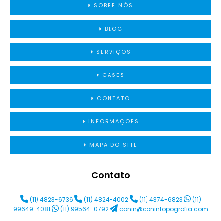
SOBRE NÓS
BLOG
SERVIÇOS
CASES
CONTATO
INFORMAÇÕES
MAPA DO SITE
Contato
(11) 4823-6736
(11) 4824-4002
(11) 4374-6823
(11)
99649-4081
(11) 99564-0792
conin@conintopografia.com