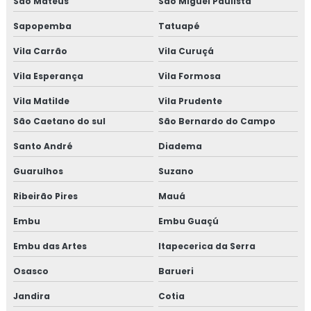
São Mateus
São Miguel Paulista
Sapopemba
Tatuapé
Vila Carrão
Vila Curuçá
Vila Esperança
Vila Formosa
Vila Matilde
Vila Prudente
São Caetano do sul
São Bernardo do Campo
Santo André
Diadema
Guarulhos
Suzano
Ribeirão Pires
Mauá
Embu
Embu Guaçú
Embu das Artes
Itapecerica da Serra
Osasco
Barueri
Jandira
Cotia