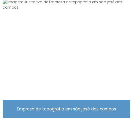
PREÇO TOPOGRAFIA TERRENO
QUANTO CUSTA AEROLEVANTAMENTO
QUANTO CUSTA SERVIÇO DE TOPOGRAFIA
REGULARIZAÇÃO FUNDIÁRIA EMPRESA
REGULARIZAÇÃO FUNDIÁRIA PREÇO
RETIFICAÇÃO DE ÁREA DE LOTEAMENTO
SERVIÇO DE AEROLEVANTAMENTO
SERVIÇO DE TOPOGRAFIA
SERVIÇO DE TOPOGRAFIA COM DRONE
SERVIÇO DE TOPOGRAFIA PREÇO
Empresa de topografia em são josé dos campos
SERVIÇO DE TOPOGRAFIA QUANTO CUSTA
SERVIÇO DE TOPOGRAFIA VALOR