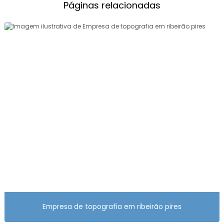
LEVANTAMENTO TOPOGRÁFICO ORÇAMENTO
Páginas relacionadas
LEVANTAMENTO TOPOGRÁFICO PLANIALTIMÉTRICO
CADASTRAL
LEVANTAMENTO TOPOGRÁFICO PLANIALTIMÉTRICO
PREÇO
LEVANTAMENTO TOPOGRÁFICO PLANIMÉTRICO
LEVANTAMENTO TOPOGRÁFICO PLANIMÉTRICO
GEORREFERENCIADO
LEVANTAMENTO TOPOGRÁFICO PREÇO
LEVANTAMENTO TOPOGRÁFICO USUCAPIÃO
LEVANTAMENTO TOPOGRÁFICO VALOR
MEDIÇÃO DE TERRENO
MEDIÇÃO DE TERRENO COM DRONE
Empresa de topografia em ribeirão pires
MEDIÇÃO DE TERRENO TOPOGRAFIA