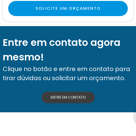
GEORREFERENCIAMENTO COM DRONE
SOLICITE UM ORÇAMENTO
GEORREFERENCIAMENTO DE IMÓVEIS PARA
DESMEMBRAMENTO
LEVANTAMENTO DE TERRENO
Entre em contato agora
LEVANTAMENTO PLANIALTIMÉTRICO CADASTRAL
mesmo!
LEVANTAMENTO PLANIALTIMÉTRICO CADASTRAL
GEORREFERENCIADO
Clique no botão e entre em contato para
LEVANTAMENTO PLANIALTIMÉTRICO
tirar dúvidas ou solicitar um orçamento.
GEORREFERENCIADO
LEVANTAMENTO TOPOGRÁFICO CADASTRAL
ENTRE EM CONTATO
LEVANTAMENTO TOPOGRÁFICO COM DRONE
LEVANTAMENTO TOPOGRÁFICO EM SÃO PAULO
LEVANTAMENTO TOPOGRÁFICO GEORREFERENCIADO