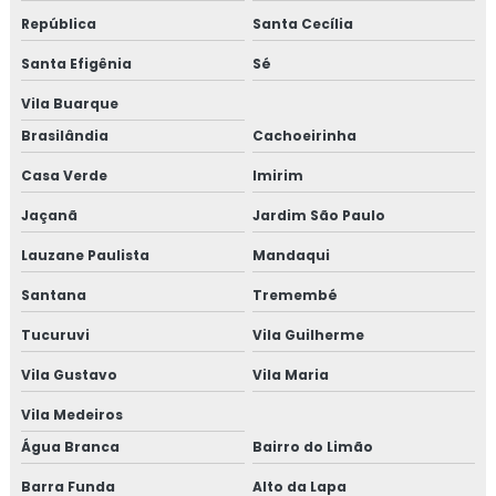
República
Santa Cecília
TOPOGRAFIA EMPRESA
Santa Efigênia
Sé
TOPOGRAFIA MEDIÇÃO DE TERRENO
Vila Buarque
TOPOGRAFIA PARA USUCAPIÃO
Brasilândia
Cachoeirinha
TOPOGRAFIA QUANTO CUSTA
Casa Verde
Imirim
TOPOGRAFIA SERVIÇOS
Jaçanã
Jardim São Paulo
TOPOGRAFIA VALOR
Lauzane Paulista
Mandaqui
VALOR DE TOPOGRAFIA
Santana
Tremembé
VALOR DE TOPOGRAFIA DE TERRENO
Tucuruvi
Vila Guilherme
VALOR DE UMA EQUIPE DE TOPOGRAFIA
Vila Gustavo
Vila Maria
VALOR PROJETO TERRAPLENAGEM
Vila Medeiros
Água Branca
Bairro do Limão
VALOR SERVIÇO DE TOPOGRAFIA
Barra Funda
Alto da Lapa